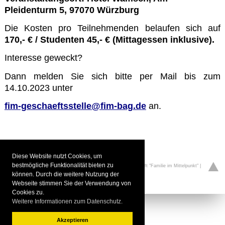
Pleidenturm 5, 97070 Würzburg
Die Kosten pro Teilnehmenden belaufen sich auf
170,- € / Studenten 45,- € (Mittagessen inklusive).
Interesse geweckt?
Dann melden Sie sich bitte per Mail bis zum
14.10.2023 unter
fim-geschaeftsstelle@fim-bag.de
an.
Diese Website nutzt Cookies, um
bestmögliche Funktionalität bieten zu
Pagehits: 6040 (Today: 1)
| FIM-BAG.de Bundesarbeitsgemeinschaft "Familie im Mittelpunkt" |
können. Durch die weitere Nutzung der
Telefon: 0521 - 9 64 59 - 11
Webseite stimmen Sie der Verwendung von
Cookies zu.
Weitere Informationen zum Datenschutz.
Akzeptieren