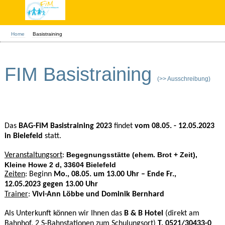
Home
Basistraining
FIM Basistraining
(>> Ausschreibung)
Das
BAG-FiM Basistraining 2023
findet
vom 08.05. - 12.05.2023
in Bielefeld
statt.
Begegnungsstätte (ehem. Brot + Zeit),
Veranstaltungsort
:
Kleine Howe 2 d, 33604 Bielefeld
Zeiten
: Beginn
Mo., 08.05. um 13.00 Uhr – Ende Fr.,
12.05.2023 gegen 13.00 Uhr
Trainer
:
Vivi-Ann Löbbe und Dominik Bernhard
Als Unterkunft können wir Ihnen das
B & B Hotel
(direkt am
Bahnhof, 2 S-Bahnstationen zum Schulungsort)
T. 0521/30433-0